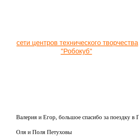
На базе всероссийского детского
ОРЛЕНОК
центра
"
"
Подробную информацию по лагерной см
на 2021 год cмотрите на официальном са
сети центров технического творчества
"Робокуб"
Отзывы о лагере
Валерия и Егор, большое спасибо за поездку в 
Оля и Поля Петуховы