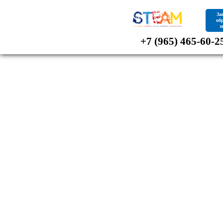
За
об
з
+7 (965) 465-60-2
НАУЧНО-
ЛИНГВИСТИЧЕСКИ
ЛАГЕРЬ НА ЧЕРНО
МОРЕ!
Роботы, соревнования, английский, мо
солнце!